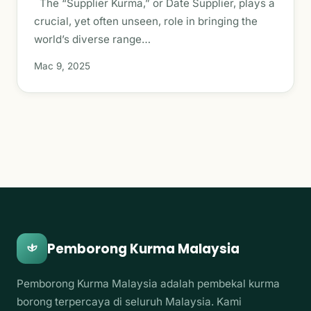
The “Supplier Kurma,” or Date Supplier, plays a
crucial, yet often unseen, role in bringing the
world’s diverse range…
Mac 9, 2025
Pemborong Kurma Malaysia
Pemborong Kurma Malaysia adalah pembekal kurma
borong terpercaya di seluruh Malaysia. Kami