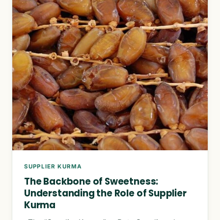
SUPPLIER KURMA
The Backbone of Sweetness:
Understanding the Role of Supplier
Kurma